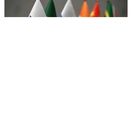
Фото: dailynewsegypt.com
По словам министра, на страны БРИКС пришлось
31% общего объема торговли ОАЭ без учета нефти.
Государства объединения обеспечили 34%
импорта страны.
Кроме того, доля БРИКС составила 23% экспорта
ОАЭ без учета нефти и 28% реэкспорта. Эти
показатели отражают растущую роль