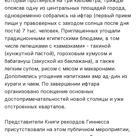
который протянулся на три километра, трижды
опоясав одну из центральных площадей города,
одновременно собрались на ифтар (первый прием
пищи у правоверных с заходом солнца после дня
поста) 7 тыс. человек. Приглашенных угощали
традиционными египетскими блюдами, в том
числе лепешками с «замазками» - тахиной
(кунжутной пастой), гороховым хумусом и
бабагануш (закуской из баклажана), а также
легким супом, рисом с мясом и макаронами.
Дополнялись угощения напитками амр ад-дин из
кураги и чаем. По завершении ифтара
организовано посещение основных
достопримечательностей новой столицы и уже
отстроенных кварталов.
Представители Книги рекордов Гиннесса
присутствовали на этом публичном мероприятии,