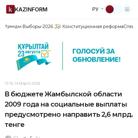
KAZINFORM
РУ
Выборы-2026
Конституционная реформа
Спецп
Тренды:
12:16, 14 Марта 2009
В бюджете Жамбылской области
2009 года на социальные выплаты
предусмотрено направить 2,6 млрд.
тенге