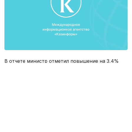
В отчете министр отметил повышение на 3,4%
выпуска валовой продукции сельского хозяйства
(3,3 млрд. тенге). Объем производства продуктов
питания в 2015 году также увеличился на 0,1% и
составил 1074,8 млрд. тенге. Уровень инвестиций
в основной капитал пищевой промышленности
поднялся до 55,9 млрд. тенге, что на 28 % выше
показателей прошлого года.
Из всей площади сельхозкультур основную долю
посева составляет зерно - 70%, а именно 14,9