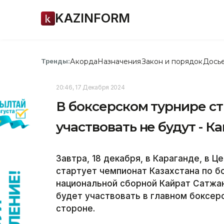
KAZINFORM
Акорда
Назначения
Закон и порядок
Дось
Тренды:
20:46, 17 Декабря 2024
В боксерском турнире с
участвовать не будут - К
Завтра, 18 декабря, в Караганде, в 
стартует чемпионат Казахстана по бо
национальной сборной Кайрат Сатжан
будет участвовать в главном боксерс
стороне.