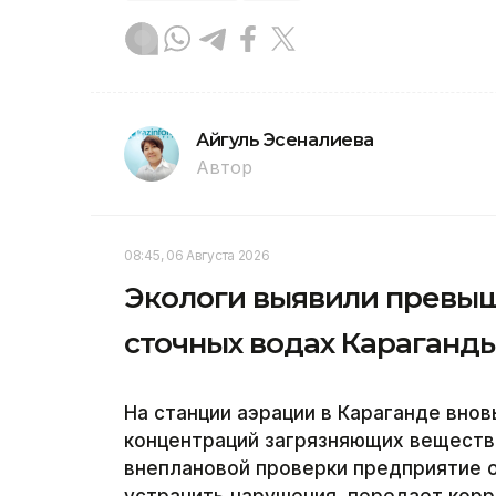
Айгуль Эсеналиева
Автор
08:45, 06 Августа 2026
Экологи выявили превыш
сточных водах Караганд
На станции аэрации в Караганде вно
концентраций загрязняющих веществ 
внеплановой проверки предприятие ош