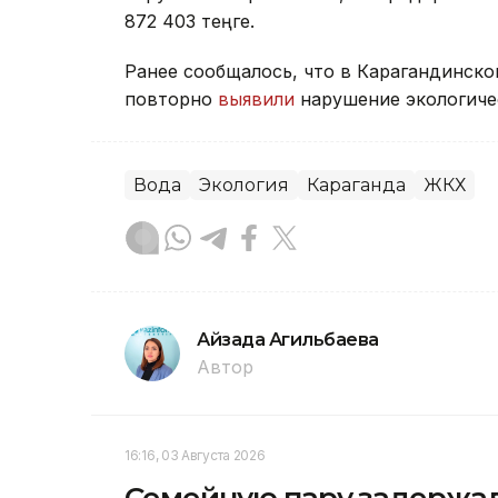
872 403 теңге.
Ранее сообщалось, что в Карагандинско
повторно
выявили
нарушение экологичес
Вода
Экология
Караганда
ЖКХ
Айзада Агильбаева
Автор
16:16, 03 Августа 2026
Семейную пару задержал