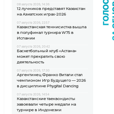
08 августа 2026, 14:36
12 лучников представят Казахстан
на Азиатских играх-2026
07 августа 2026, 22:57
Казахстанская теннисистка вышла
в полуфинал турнира W75 в
Испании
07 августа 2026, 20:42
Баскетбольный клуб «Астана»
может прекратить свою
деятельность
07 августа 2026, 17:30
Аргентинец Франко Витали стал
чемпионом Игр Будущего — 2026
в дисциплине Phygital Dancing
07 августа 2026, 14:54
Казахстанские таеквондисты
завоевали четыре медали на
турнире в Индонезии