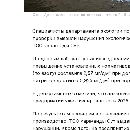
Фото: Департамент экологии по Карагандинской обла
Специалисты департамента экологии по
проверки выявили нарушения экологиче
ТОО «Қарағанды Су».
По данным лабораторных исследований,
превышение установленных нормативов 
(по азоту) составила 2,57 мг/дм³ при д
нитритов достигло 0,925 мг/дм³ при нор
В департаменте отметили, что аналоги
предприятии уже фиксировалось в 2025 
По результатам проверки в отношении 
производство. ТОО «Қарағанды Су» выд
нарушений. Кроме того, на предприяти