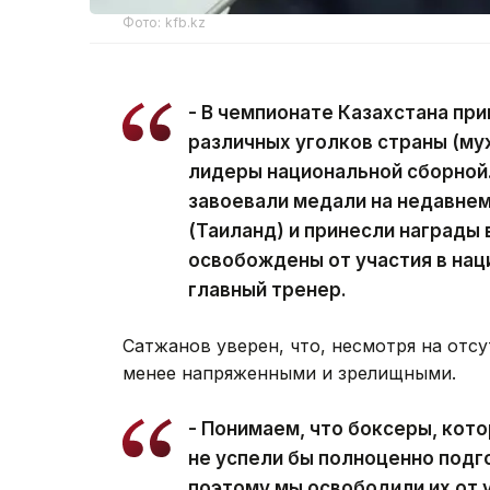
Фото: kfb.kz
- В чемпионате Казахстана при
различных уголков страны (му
лидеры национальной сборной
завоевали медали на недавнем
(Таиланд) и принесли награды 
освобождены от участия в нац
главный тренер.
Сатжанов уверен, что, несмотря на отс
менее напряженными и зрелищными.
- Понимаем, что боксеры, кот
не успели бы полноценно подг
поэтому мы освободили их от уч