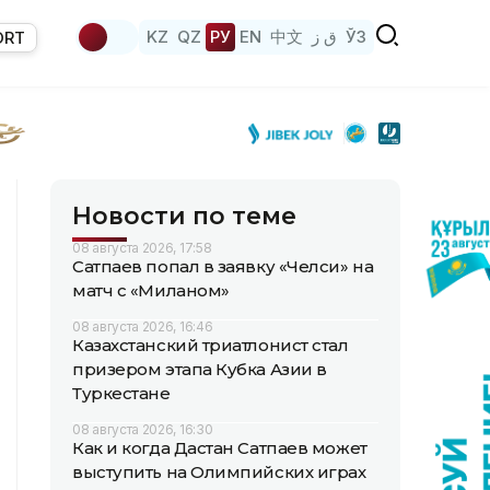
KZ
QZ
РУ
EN
中文
ق ز
ЎЗ
ORT
Новости по теме
08 августа 2026, 17:58
Сатпаев попал в заявку «Челси» на
матч с «Миланом»
08 августа 2026, 16:46
Казахстанский триатлонист стал
призером этапа Кубка Азии в
Туркестане
08 августа 2026, 16:30
Как и когда Дастан Сатпаев может
выступить на Олимпийских играх