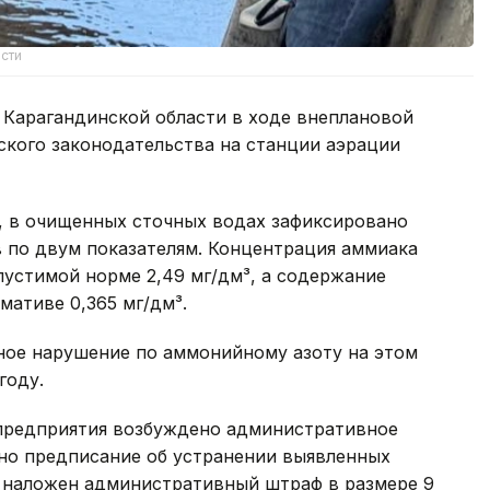
сти
 Карагандинской области в ходе внеплановой
ского законодательства на станции аэрации
 в очищенных сточных водах зафиксировано
по двум показателям. Концентрация аммиака
опустимой норме 2,49 мг/дм³, а содержание
мативе 0,365 мг/дм³.
чное нарушение по аммонийному азоту на этом
году.
предприятия возбуждено административное
ано предписание об устранении выявленных
е наложен административный штраф в размере 9