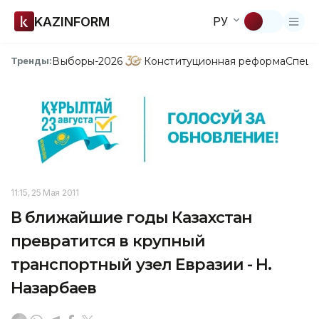
KAZINFORM
РУ
Выборы-2026
Конституционная реформа
Спецп
Тренды:
11:15, 25 Мая 2011
В ближайшие годы Казахстан
превратится в крупный
транспортный узел Евразии - Н.
Назарбаев