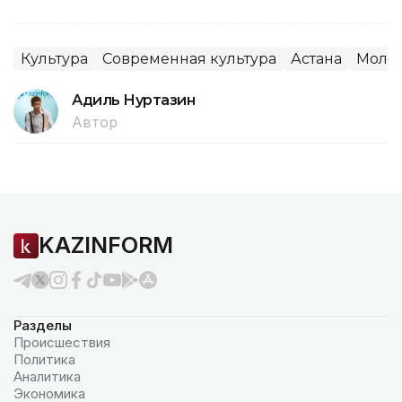
Культура
Современная культура
Астана
Моло
Адиль Нуртазин
Автор
KAZINFORM
Разделы
Происшествия
Политика
Аналитика
Экономика