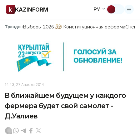
KAZINFORM
РУ
Выборы-2026
Конституционная реформа
Спецп
Тренды:
14:43, 27 Апреля 2014
В ближайшем будущем у каждого
фермера будет свой самолет -
Д.Уалиев