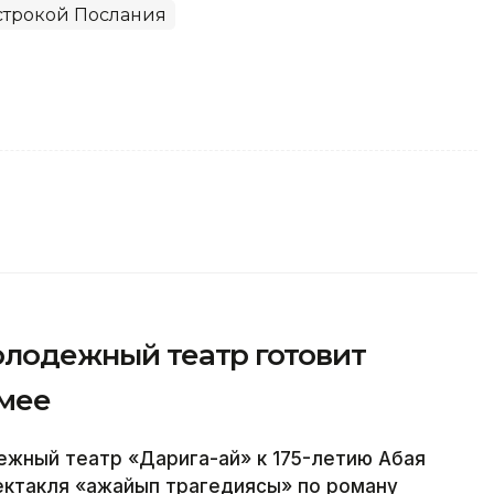
строкой Послания
молодежный театр готовит
емее
ный театр «Дарига-ай» к 175-летию Абая
ектакля «Ғажайып трагедиясы» по роману