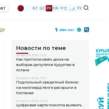
KZ
QZ
РУ
EN
中文
ق ز
ЎЗ
ORT
Новости по теме
06 августа 2026, 13:15
Как проголосовать дома на
выборах депутатов Курултая в
Астане
06 августа 2026, 13:12
Подпольный кредитный бизнес
на миллиард тенге раскрыли в
Костанае
06 августа 2026, 13:08
Цифровая карта помогла выявить