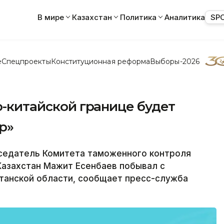
В мире
Казахстан
Политика
Аналитика
SP
е
Спецпроекты
Конституционная реформа
Выборы-2026
ко-китайской границе будет
р»
седатель Комитета таможенного контроля
Казахстан Мажит Есенбаев побывал с
станской области, сообщает пресс-служба