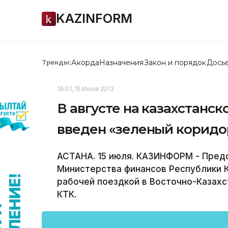
KAZINFORM
Акорда
Назначения
Закон и порядок
Дось
Тренды:
18:02, 15 Июля 2013
В августе на казахстанс
введен «зеленый коридо
АСТАНА. 15 июля. КАЗИНФОРМ - Пред
Министерства финансов Республики 
рабочей поездкой в Восточно-Казах
КТК.