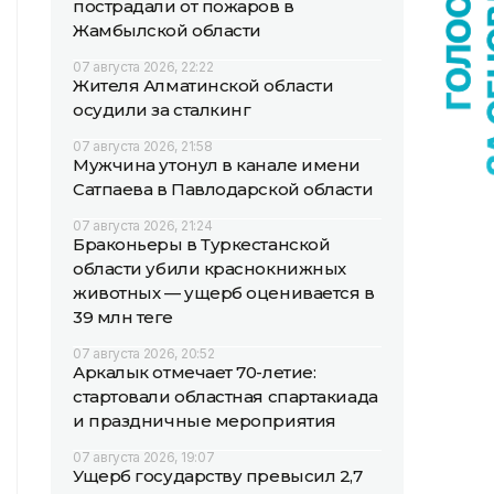
пострадали от пожаров в
Жамбылской области
07 августа 2026, 22:22
Жителя Алматинской области
осудили за сталкинг
07 августа 2026, 21:58
Мужчина утонул в канале имени
Сатпаева в Павлодарской области
07 августа 2026, 21:24
Браконьеры в Туркестанской
области убили краснокнижных
животных — ущерб оценивается в
39 млн теңге
07 августа 2026, 20:52
Аркалык отмечает 70-летие:
стартовали областная спартакиада
и праздничные мероприятия
07 августа 2026, 19:07
Ущерб государству превысил 2,7