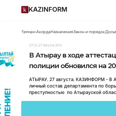
KAZINFORM
Акорда
Назначения
Закон и порядок
Дось
Тренды:
07:22, 27 Августа 2012
В Атырау в ходе аттеста
полиции обновился на 2
АТЫРАУ. 27 августа. КАЗИНФОРМ - В 
личный состав департамента по борь
преступностью по Атырауской област