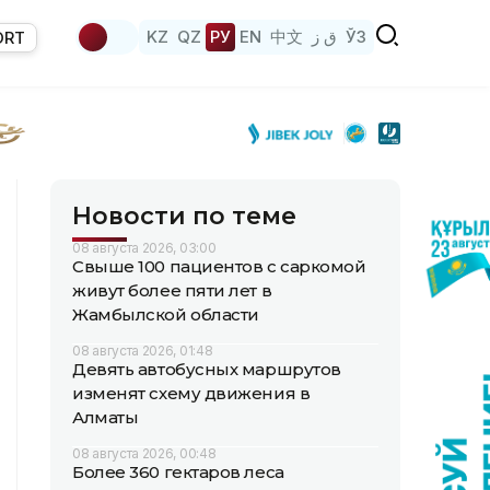
KZ
QZ
РУ
EN
中文
ق ز
ЎЗ
ORT
Новости по теме
08 августа 2026, 03:00
Свыше 100 пациентов с саркомой
живут более пяти лет в
Жамбылской области
08 августа 2026, 01:48
Девять автобусных маршрутов
изменят схему движения в
Алматы
08 августа 2026, 00:48
Более 360 гектаров леса