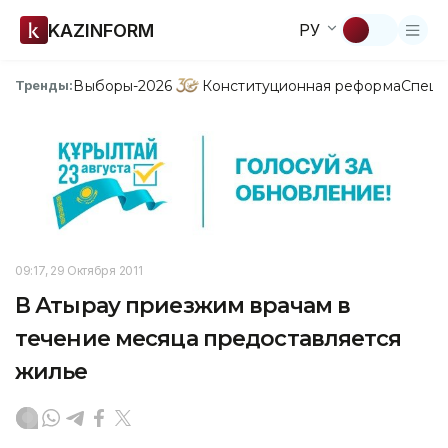
KAZINFORM
РУ
Выборы-2026
Конституционная реформа
Спецп
Тренды:
09:17, 29 Октября 2011
В Атырау приезжим врачам в
течение месяца предоставляется
жилье