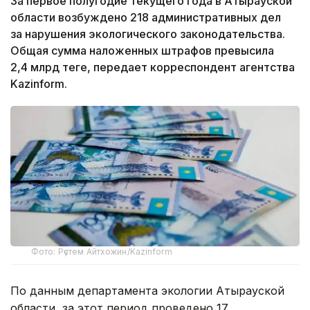
За первое полугодие текущего года в Атырауской
области возбуждено 218 административных дел
за нарушения экологического законодательства.
Общая сумма наложенных штрафов превысила
2,4 млрд теңге, передает корреспондент агентства
Kazinform.
Фото: Рүстем Айтхожин/Kazinform
По данным департамента экологии Атырауской
области, за этот период проведено 17