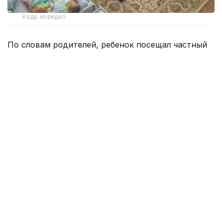
Кадр из видео
По словам родителей, ребенок посещал частный
детский сад всего пять дней. Сначала его
беспокойное поведение они связывали с
периодом адаптации. Однако позже заметили
кровь на ухе и следы укуса на плече сына, после
чего решили просмотреть записи с камер
видеонаблюдения.
На кадрах видно, как воспитательница тянет
ребенка за руку, грубо дергает его и пытается
силой уложить спать. По словам матери,
подобное происходило на протяжении нескольких
дней.
— В понедельник, среду, четверг и пятницу
— четыре дня подряд над моим ребенком