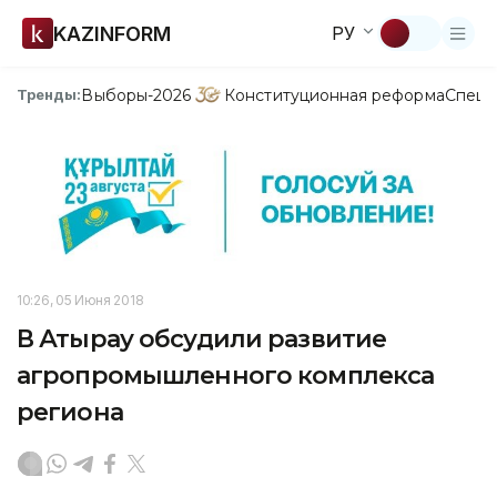
KAZINFORM
РУ
Выборы-2026
Конституционная реформа
Спецп
Тренды:
10:26, 05 Июня 2018
В Атырау обсудили развитие
агропромышленного комплекса
региона