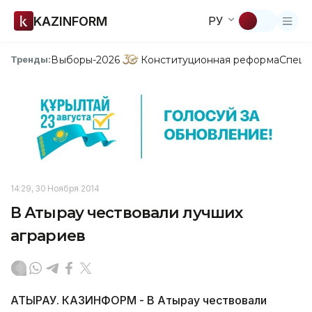
KAZINFORM
РУ
Выборы-2026
Конституционная реформа
Спецп
Тренды:
14:29, 30 Ноября 2014
В Атырау чествовали лучших
аграриев
АТЫРАУ. КАЗИНФОРМ - В Атырау чествовали