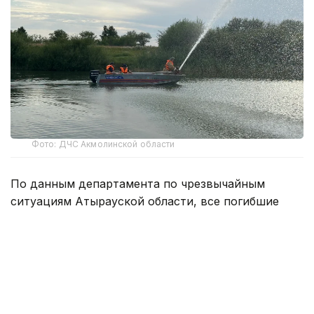
Фото: ДЧС Акмолинской области
По данным департамента по чрезвычайным
ситуациям Атырауской области, все погибшие
купались в несанкционированных местах.
Согласно постановлению акимата Атырауской
области, принятому в декабре 2025 года,
в регионе должно было функционировать 11
официальных пляжей. Однако после проверки
пляжей и обследования дна водоемов часть