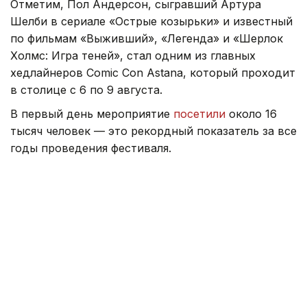
Отметим, Пол Андерсон, сыгравший Артура
Шелби в сериале «Острые козырьки» и известный
по фильмам «Выживший», «Легенда» и «Шерлок
Холмс: Игра теней», стал одним из главных
хедлайнеров Comic Con Astana, который проходит
в столице с 6 по 9 августа.
В первый день мероприятие
посетили
около 16
тысяч человек — это рекордный показатель за все
годы проведения фестиваля.
На конкурс косплея поступили заявки более чем
из 20 стран. По итогам отбора к участию
допустили 180 человек.
По предварительным прогнозам организаторов,
за четыре дня Comic Con Astana
посетят
около 100
тысяч человек.