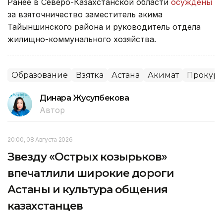
Ранее в Северо-Казахстанской области
осуждены
за взяточничество заместитель акима
Тайыншинского района и руководитель отдела
жилищно-коммунального хозяйства.
Образование
Взятка
Астана
Акимат
Прокура
Динара Жусупбекова
Автор
20:00, 08 Августа 2026
Звезду «Острых козырьков»
впечатлили широкие дороги
Астаны и культура общения
казахстанцев