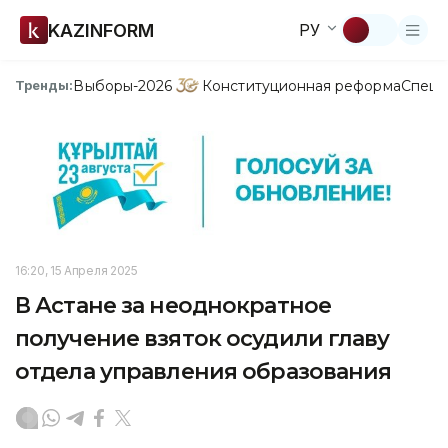
KAZINFORM
РУ
Выборы-2026
Конституционная реформа
Спецп
Тренды:
16:20, 15 Апреля 2025
В Астане за неоднократное
получение взяток осудили главу
отдела управления образования