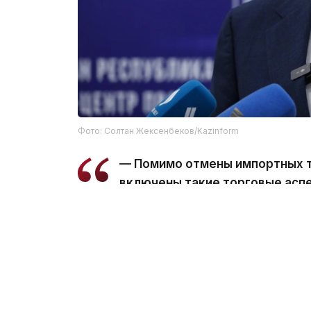
Фото: Солтан Жексенбеков/Kazinform
— Помимо отмены импортных 
включены такие торговые аспе
в торговле, санитарные и фит
сотрудничество, меры защиты 
отметил Шаккалиев.
Отмена таможенных пошлин будет осуще
периодов для поэтапной либерализации