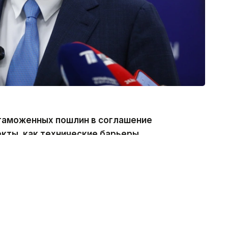
таможенных пошлин в соглашение
кты, как технические барьеры
осанитарные меры, таможенное
внутреннего рынка и другое, —
ствляться постепенно в течение переходных
 взаимной торговли.