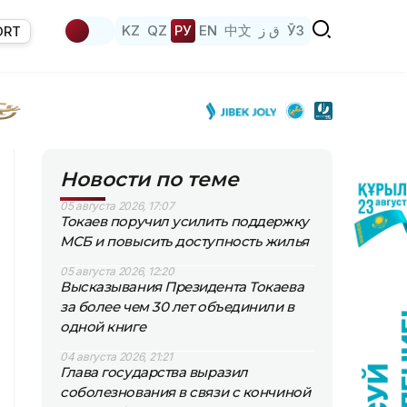
KZ
QZ
РУ
EN
中文
ق ز
ЎЗ
ORT
Новости по теме
05 августа 2026, 17:07
Токаев поручил усилить поддержку
МСБ и повысить доступность жилья
05 августа 2026, 12:20
Высказывания Президента Токаева
за более чем 30 лет объединили в
одной книге
04 августа 2026, 21:21
Глава государства выразил
соболезнования в связи с кончиной