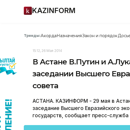
KAZINFORM
Акорда
Назначения
Закон и порядок
Дось
Тренды:
15:12, 26 Мая 2014
В Астане В.Путин и А.Лу
заседании Высшего Евра
совета
АСТАНА. КАЗИНФОРМ - 29 мая в Аста
заседание Высшего Евразийского эко
государств, сообщает пресс-служба