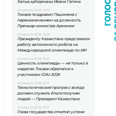
Халық қаһарманы Ивана Гапича
04 августа 2026, 18:02
Токаев поздравил Пашиняна с
переназначением на должность
Премьер-министра Армении
03 августа 2026, 15:29
Президенту Казахстана представили
работу автономного робота на
Международной олимпиаде по ИИ
03 августа 2026, 15:16
Ценность олимпиады — не только в
медалях: Токаев обратился к
участникам IOAI-2026
03 августа 2026, 15:15
Технологический прогресс всегда
должен служить благополучию
людей — Президент Казахстана
03 августа 2026, 15:11
Глава государства отметил успехи