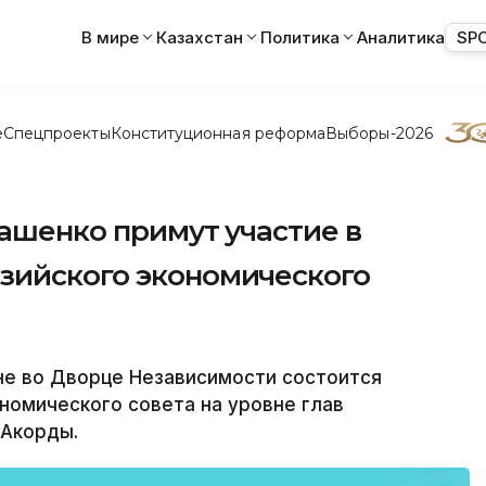
В мире
Казахстан
Политика
Аналитика
SP
е
Спецпроекты
Конституционная реформа
Выборы-2026
кашенко примут участие в
зийского экономического
не во Дворце Независимости состоится
номического совета на уровне глав
 Акорды.