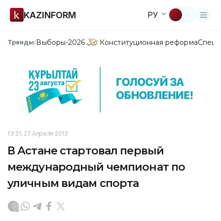
KAZINFORM
РУ
Выборы-2026
Конституционная реформа
Спецп
Тренды:
13:31, 27 Апреля 2013
В Астане стартовал первый
международный чемпионат по
уличным видам спорта