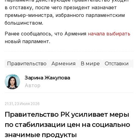
в отставку, после чего президент назначает
премьер-министра, избранного парламентским
большинством.
Ранее сообщалось, что Армения
начала выбирать
новый парламент.
Правительство
Армения
В мире
Отставки
П
Зарина Жакупова
Автор
21:31, 23 Июля 2026
Правительство РК усиливает меры
по стабилизации цен на социально
значимые продукты