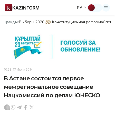
KAZINFORM
РУ
Выборы-2026
Конституционная реформа
Спецп
Тренды:
10:28, 17 Июля 2014
В Астане состоится первое
межрегиональное совещание
Нацкомиссий по делам ЮНЕСКО