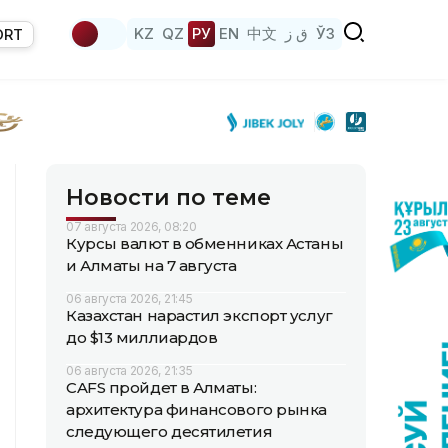
KZ
QZ
РУ
EN
中文
ق ز
ЎЗ
ORT
Новости по теме
07 августа 2026, 08:20
Курсы валют в обменниках Астаны
и Алматы на 7 августа
06 августа 2026, 21:45
Казахстан нарастил экспорт услуг
до $13 миллиардов
06 августа 2026, 21:35
CAFS пройдет в Алматы:
архитектура финансового рынка
следующего десятилетия