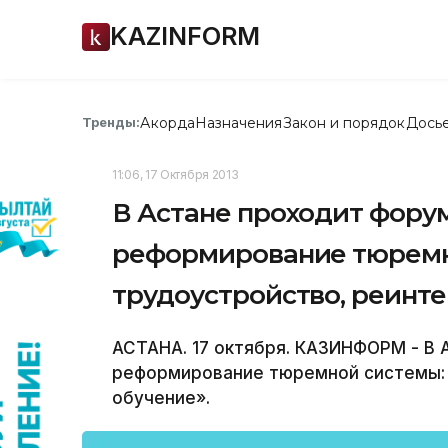
KAZINFORM
Акорда
Назначения
Закон и порядок
Дось
Тренды:
11:06, 17 Октября 2013
В Астане проходит фору
реформирование тюремн
трудоустройство, реинте
АСТАНА. 17 октября. КАЗИНФОРМ - В 
реформирование тюремной системы: 
обучение».