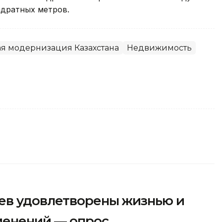
адратных метров.
я модернизация Казахстана
Недвижимость
ев удовлетворены жизнью и
менений — опрос