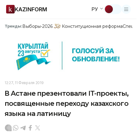
KAZINFORM
РУ
Выборы-2026
Конституционная реформа
Спецп
Тренды:
12:27, 11 Февраля 2019
В Астане презентовали IT-проекты,
посвященные переходу казахского
языка на латиницу