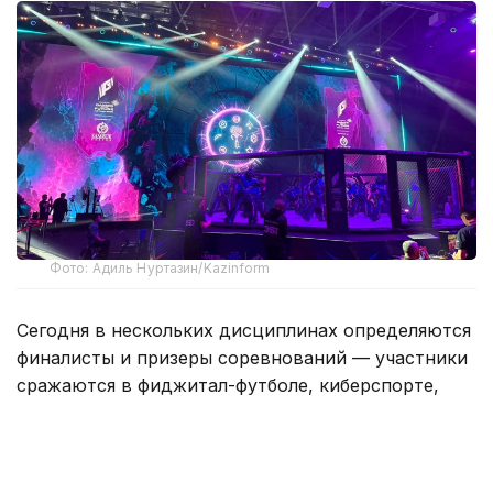
Фото: Адиль Нуртазин/Kazinform
Сегодня в нескольких дисциплинах определяются
финалисты и призеры соревнований — участники
сражаются в фиджитал-футболе, киберспорте,
шутерах и фиджитал-единоборствах.
В дисциплине Phygital Fighting сегодня
продолжаются поединки. Сначала спортсмены