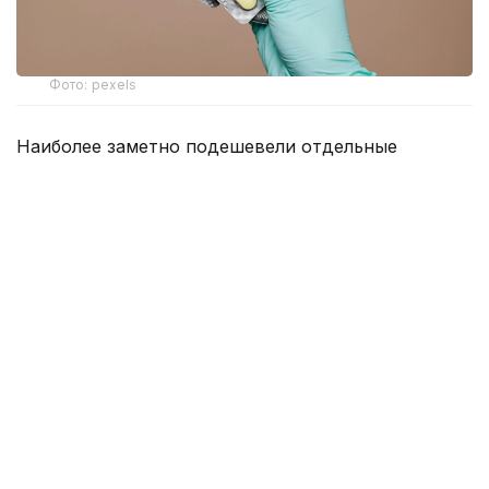
Фото: pexels
Наиболее заметно подешевели отдельные
антибиотики, препараты от сердечно-сосудистых
заболеваний и болезней желудочно-кишечного
тракта.
По данным Минздрава, прежнюю стоимость
сохранили 1 267 препаратов. При этом у 147
лекарств цены снизились более чем на 20%, еще
у 198 — на 10–20%, а у 244 препаратов — на 5–
10%.
В числе подешевевших препаратов — лекарства,
применяемые для лечения инфекционных,
сердечно-сосудистых заболеваний и болезней