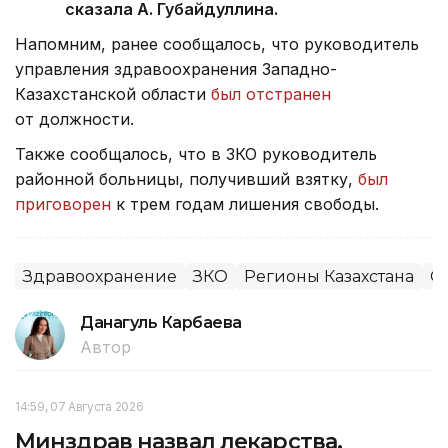
сказала А. Губайдуллина.
Напомним, ранее сообщалось, что руководитель
управления здравоохранения Западно-
Казахстанской области
был отстранен
от должности.
Также сообщалось, что в ЗКО руководитель
районной больницы, получивший взятку,
был
приговорен
к трем годам лишения свободы.
Здравоохранение
ЗКО
Регионы Казахстана
О
Данагуль Карбаева
Автор
14:59, 07 Августа 2026
Минздрав назвал лекарства,