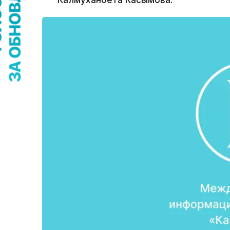
Калмуханбета Касымова.