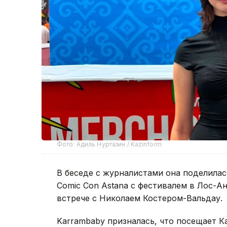
Фото: Адиль Нуртазин / Kazinform
В беседе с журналистами она поделила
Comic Con Astana с фестивалем в Лос-А
встрече с Николаем Костером-Вальдау.
Karrambaby призналась, что посещает К