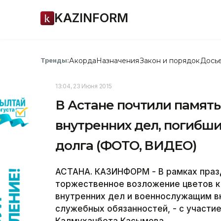
KAZINFORM
Акорда
Назначения
Закон и порядок
Дось
Тренды:
13:04, 23 Июня 2015
В Астане почтили память
внутренних дел, погибш
долга (ФОТО, ВИДЕО)
АСТАНА. КАЗИНФОРМ - В рамках праз
торжественное возложение цветов к
внутренних дел и военнослужащим вн
служебных обязанностей, - с участи