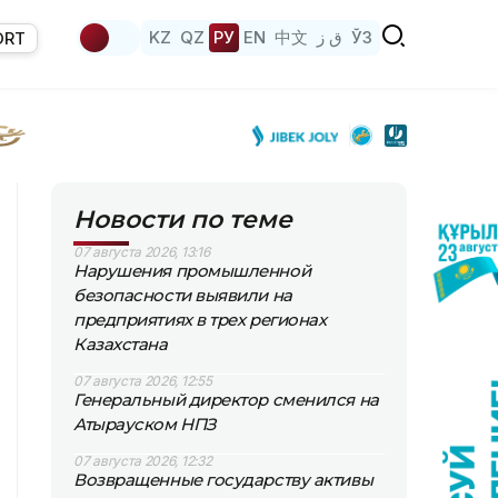
KZ
QZ
РУ
EN
中文
ق ز
ЎЗ
ORT
Новости по теме
07 августа 2026, 13:16
Нарушения промышленной
безопасности выявили на
предприятиях в трех регионах
Казахстана
07 августа 2026, 12:55
Генеральный директор сменился на
Атырауском НПЗ
07 августа 2026, 12:32
Возвращенные государству активы