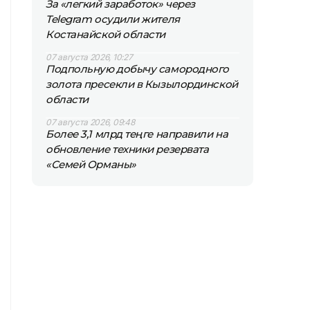
За «легкий заработок» через
Telegram осудили жителя
Костанайской области
07 августа 2026, 10:27
Подпольную добычу самородного
золота пресекли в Кызылординской
области
07 августа 2026, 09:48
Более 3,1 млрд теңге направили на
обновление техники резервата
«Семей Орманы»