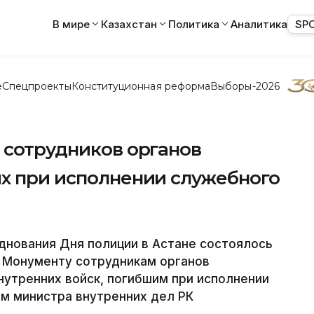
В мире
Казахстан
Политика
Аналитика
SP
е
Спецпроекты
Конституционная реформа
Выборы-2026
 сотрудников органов
их при исполнении служебного
днования Дня полиции в Астане состоялось
 Монументу сотрудникам органов
утренних войск, погибшим при исполнении
ем министра внутренних дел РК