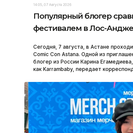
14:05, 07 Августа 2026
Популярный блогер сравн
фестивалем в Лос-Андж
Сегодня, 7 августа, в Астане прохо
Comic Con Astana. Одной из приглаш
блогер из России Карина Егамедиева,
как Karrambaby, передает корреспонд