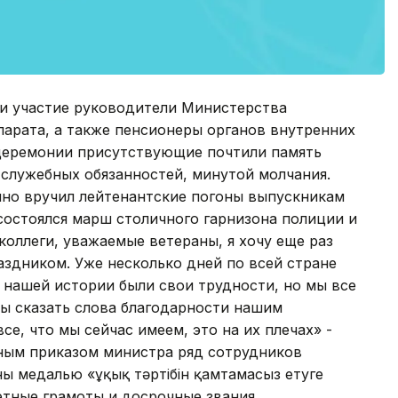
и участие руководители Министерства
парата, а также пенсионеры органов внутренних
 церемонии присутствующие почтили память
служебных обязанностей, минутой молчания.
но вручил лейтенантские погоны выпускникам
состоялся марш столичного гарнизона полиции и
оллеги, уважаемые ветераны, я хочу еще раз
здником. Уже несколько дней по всей стране
а нашей истории были свои трудности, но мы все
бы сказать слова благодарности нашим
се, что мы сейчас имеем, это на их плечах» -
ным приказом министра ряд сотрудников
ы медалью «Құқық тәртібін қамтамасыз етуге
четные грамоты и досрочные звания