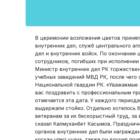
В церемонии возложения цветов принял
внутренних дел, служб центрального ап
дел и внутренних войск. По окончании
сотрудников, погибших при исполнении 
Министр внутренних дел РК торжествен
учебных заведений МВД РК, после чего 
Национальной гвардии РК. «Уважаемые к
вас поздравить с профессиональным пра
отмечается эта дата. У каждого период
выдержали стойко. Отдельно хотелось 
ветеранам за их бескорыстный труд, за в
сказал Калмуханбет Касымов. Празднич
органов внутренних дел были награжден
қосқан үлесі үшін», также он вручил по