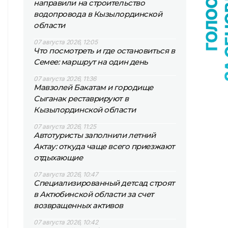
направили на строительство
водопровода в Кызылординской
области
07 августа 2026, 12:05
Что посмотреть и где остановиться в
Семее: маршрут на один день
07 августа 2026, 11:36
Мавзолей Бакатам и городище
Сыганак реставрируют в
Кызылординской области
07 августа 2026, 11:25
Автотуристы заполнили летний
Актау: откуда чаще всего приезжают
отдыхающие
07 августа 2026, 10:47
Специализированный детсад строят
в Актюбинской области за счет
возвращенных активов
07 августа 2026, 10:42