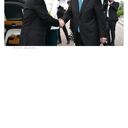
Фото: Akorda
ДНК дружбы
Туранский и Амурский тигры имеют
идентичный ДНК. Эта интересная
и символическая деталь стала неким камертоном
всего Государственного визита Владимира
Путина в Астану по приглашению Президента
Казахстана. Ведь идея единого кода,
объединяющего территории Средней Азии
и просторы Дальнего востока, может служить