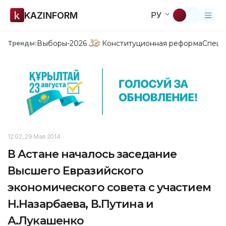
KAZINFORM
РУ
Выборы-2026
Конституционная реформа
Спецп
Тренды:
12:02, 29 Мая 2014
В Астане началось заседание
Высшего Евразийского
экономического совета с участием
Н.Назарбаева, В.Путина и
А.Лукашенко