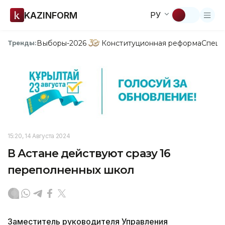
KAZINFORM
РУ
Выборы-2026
Конституционная реформа
Спецп
Тренды:
15:20, 14 Августа 2024
В Астане действуют сразу 16
переполненных школ
Заместитель руководителя Управления