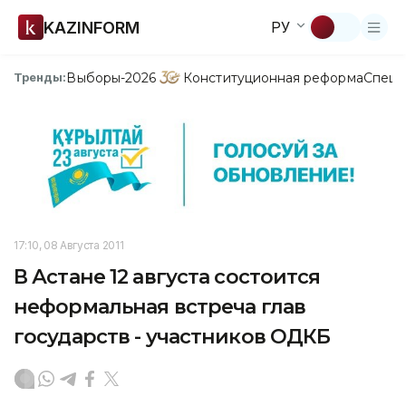
KAZINFORM
РУ
Выборы-2026
Конституционная реформа
Спецп
Тренды:
17:10, 08 Августа 2011
В Астане 12 августа состоится
неформальная встреча глав
государств - участников ОДКБ