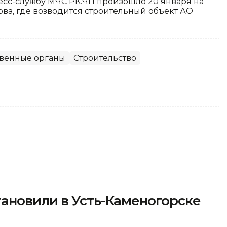
есс-службу МЧС РК.ЧП произошло 20 января на
ва, где возводится строительный объект АО
твенные органы
Строительство
ановили в Усть-Каменогорске