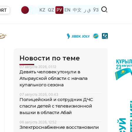
KZ
QZ
РУ
EN
中文
ق ز
ЎЗ
ORT
Новости по теме
07 августа 2026, 01:12
Девять человек утонули в
Атырауской области с начала
купального сезона
07 августа 2026, 00:43
Полицейский и сотрудник ДЧС
спасли детей с телевизионной
вышки в области Абай
06 августа 2026, 12:52
Электроснабжение восстановили