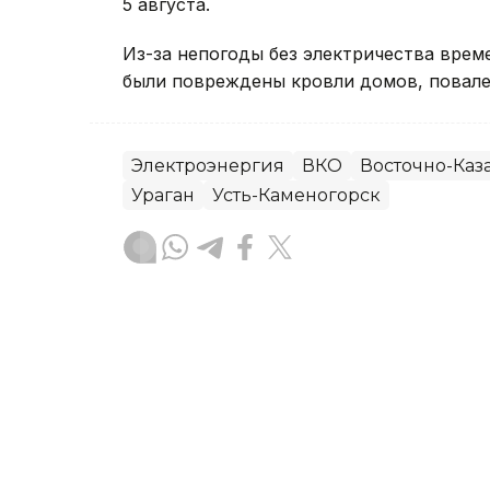
5 августа.
Из-за непогоды без электричества вре
были повреждены кровли домов, повале
Электроэнергия
ВКО
Восточно-Каза
Ураган
Усть-Каменогорск
Руслан Мухамедьяров
Автор
08:30, 06 Августа 2026