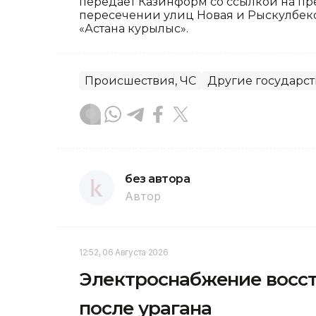
передает Казинформ со ссылкой на пр
пересечении улиц Новая и Рыскулбеко
«Астана курылыс».
Происшествия, ЧС
Другие государс
без автора
Автор
12:52, 06 Августа 2026
Электроснабжение восст
после урагана