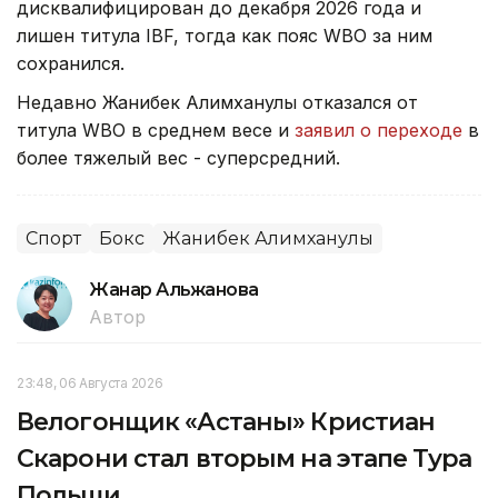
дисквалифицирован до декабря 2026 года и
лишен титула IBF, тогда как пояс WBO за ним
сохранился.
Недавно Жанибек Алимханулы отказался от
титула WBO в среднем весе и
заявил о переходе
в
более тяжелый вес - суперсредний.
Спорт
Бокс
Жанибек Алимханулы
Жанар Альжанова
Автор
23:48, 06 Августа 2026
Велогонщик «Астаны» Кристиан
Скарони стал вторым на этапе Тура
Польши