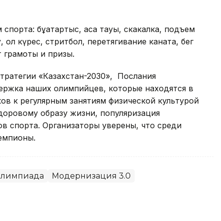
порта: бұқатартыс, ақсақ тауық, скакалка, подъем
, қол күрес, стритбол, перетягивание каната, бег
 грамоты и призы.
тратегии «Казахстан-2030», Послания
держка наших олимпийцев, которые находятся в
ов к регулярным занятиям физической культурой
доровому образу жизни, популяризация
в спорта. Организаторы уверены, что среди
емпионы.
лимпиада
Модернизация 3.0