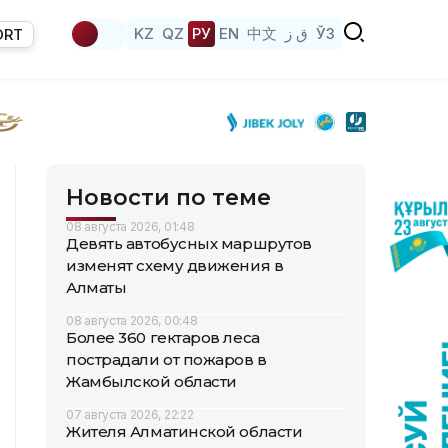
KZ
QZ
РУ
EN
中文
ق ز
ЎЗ
ORT
Новости по теме
08 августа 2026, 01:48
Девять автобусных маршрутов
изменят схему движения в
Алматы
08 августа 2026, 00:48
Более 360 гектаров леса
пострадали от пожаров в
Жамбылской области
07 августа 2026, 22:22
Жителя Алматинской области