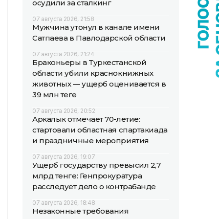
осудили за сталкинг
07 августа 2026, 21:58
Мужчина утонул в канале имени
Сатпаева в Павлодарской области
07 августа 2026, 21:24
Браконьеры в Туркестанской
области убили краснокнижных
животных — ущерб оценивается в
39 млн теңге
07 августа 2026, 20:52
Аркалык отмечает 70-летие:
стартовали областная спартакиада
и праздничные мероприятия
07 августа 2026, 19:07
Ущерб государству превысил 2,7
млрд тенге: Генпрокуратура
расследует дело о контрабанде
07 августа 2026, 18:48
Незаконные требования