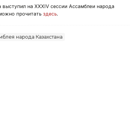
а выступил на ХХХІV сессии Ассамблеи народа
 можно прочитать
здесь
.
мблея народа Казахстана
 области обсудили в рамках