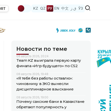
KZ
QZ
РУ
EN
中文
ق ز
ЎЗ
ORT
Новости по теме
08 августа 2026, 20:24
Team KZ выиграла первую карту
финала «Игр будущего» по CS2
08 августа 2026, 19:48
«Я тебя без работы оставлю»:
чиновнику в ЗКО вынесли
дисциплинарное взыскание
08 августа 2026, 19:00
Почему сакские бани в Казахстане
обретают популярность у