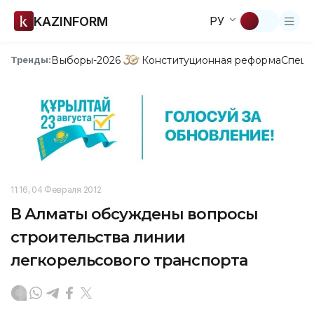
KAZINFORM
РУ
Выборы-2026
Конституционная реформа
Спецп
Тренды:
11:16, 04 Февраля 2012
В Алматы обсуждены вопросы
строительства линии
легкорельсового транспорта