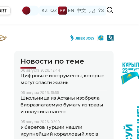
KZ
QZ
РУ
EN
中文
ق ز
ЎЗ
ORT
Новости по теме
06 августа 2026, 12:44
Цифровые инструменты, которые
могут спасти жизнь
05 августа 2026, 15:55
Школьница из Астаны изобрела
биоразлагаемую бумагу из травы
и получила патент
05 августа 2026, 02:10
У берегов Турции нашли
крупнейший коралловый лес в