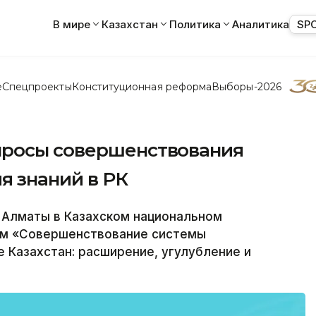
В мире
Казахстан
Политика
Аналитика
SP
е
Спецпроекты
Конституционная реформа
Выборы-2026
просы совершенствования
я знаний в РК
 Алматы в Казахском национальном
ум «Совершенствование системы
е Казахстан: расширение, угулубление и