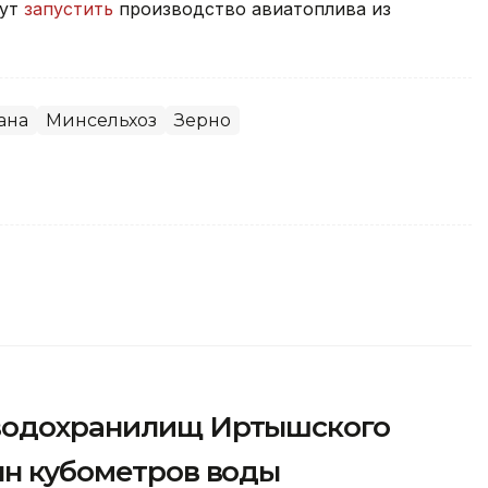
гут
запустить
производство авиатоплива из
ана
Минсельхоз
Зерно
 водохранилищ Иртышского
лн кубометров воды