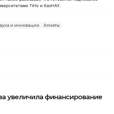
иверситетами TiHo и КазНАУ.
аука и инновации
Алматы
аза увеличила финансирование