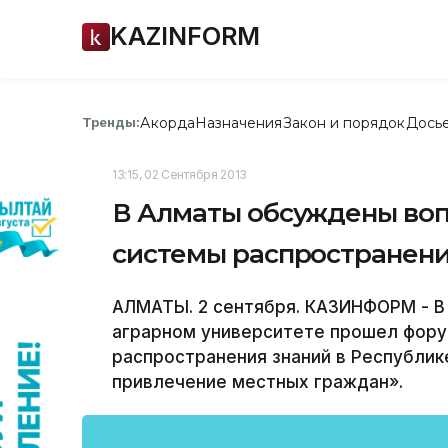
KAZINFORM
Акорда
Назначения
Закон и порядок
Дось
Тренды:
13:15, 02 Сентября 2013
В Алматы обсуждены во
системы распространени
АЛМАТЫ. 2 сентября. КАЗИНФОРМ - В
аграрном университете прошел фор
распространения знаний в Республик
привлечение местных граждан».