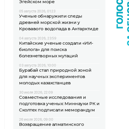
Эгейском море
05 августа 2026, 01:23
Ученые обнаружили следы
древней морской жизни у
Кровавого водопада в Антарктиде
04 августа 2026, 23:59
Китайские ученые создали «ИИ-
биолога» для поиска
болезнетворных мутаций
03 августа 2026, 10:00
Бурабай стал природной зоной
для научных экспериментов
молодых казахстанцев
30 июля 2026, 22:09
Совместные исследования и
подготовка ученых: Миннауки РК и
Сколтех подписали меморандум
26 июля 2026, 09:00
Возвращение алматинского