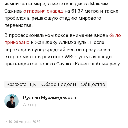
чемпионата мира, а метатель диска Максим
Сажнев
отправил снаряд
на 61,37 метра и также
пробился в решающую стадию мирового
первенства.
В профессиональном боксе внимание вновь
было
приковано
к Жанибеку Алимханулы. После
перехода в суперсредний вес он сразу занял
второе место в рейтинге WBO, уступая среди
претендентов только Саулю «Канело» Альваресу.
Казахстанцы
Обзор недели
Общество
Руслан Мухамедьяров
Автор
14:10, 09 Августа 2026