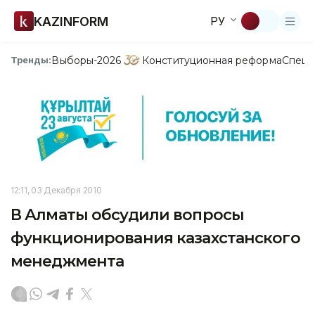
KAZINFORM
РУ
Выборы-2026
Конституционная реформа
Спецп
Тренды:
12:11, 03 Декабря 2010
В Алматы обсудили вопросы
функционирования казахстанского
менеджмента