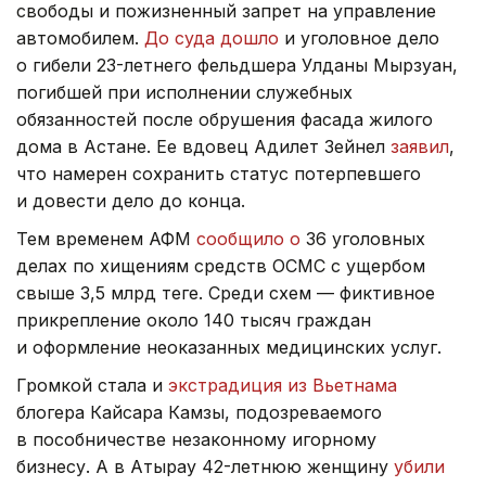
свободы и пожизненный запрет на управление
автомобилем.
До суда дошло
и уголовное дело
о гибели 23-летнего фельдшера Улданы Мырзуан,
погибшей при исполнении служебных
обязанностей после обрушения фасада жилого
дома в Астане. Ее вдовец Адилет Зейнел
заявил
,
что намерен сохранить статус потерпевшего
и довести дело до конца.
Тем временем АФМ
сообщило о
36 уголовных
делах по хищениям средств ОСМС с ущербом
свыше 3,5 млрд теңге. Среди схем — фиктивное
прикрепление около 140 тысяч граждан
и оформление неоказанных медицинских услуг.
Громкой стала и
экстрадиция из Вьетнама
блогера Кайсара Камзы, подозреваемого
в пособничестве незаконному игорному
бизнесу. А в Атырау 42-летнюю женщину
убили