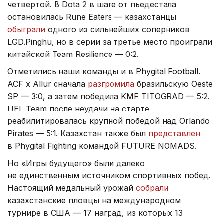
четвертой. В Dota 2 в шаге от пьедестала
остановилась Rune Eaters — казахстанцы
обыграли
одного из сильнейших соперников
LGD.Pinghu, но в серии за третье место проиграли
китайской Team Resilience — 0:2.
Отметились наши команды и в Phygital Football.
ACF x Allur сначала
разгромила
бразильскую Oeste
SP — 3:0, а затем победила KMF TITOGRAD — 5:2.
UEL Team после неудачи на старте
реабилитировалась крупной победой над Orlando
Pirates — 5:1. Казахстан также был
представлен
в Phygital Fighting командой FUTURE NOMADS.
Но «Игры будущего» были далеко
не единственным источником спортивных побед.
Настоящий медальный урожай
собрали
казахстанские пловцы на международном
турнире в США — 17 наград, из которых 13