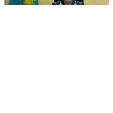
Фото: facebook.com @Adal.advokat.kensesi
Специализированный межрайонный суд
по уголовным делам Шымкента вынес приговор
бывшему начальнику управления полиции Аль-
Фарабийского района Батыру Мирзакельдиеву
и его пособнику Бекмуратову.
Экс-главу РУП признали виновным по обвинению
в мошенничестве и коррупционных
преступлениях. Мирзакельдиеву назначено
наказание в виде шести лет лишения свободы.