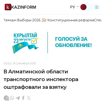
KAZINFORM
РУ
Выборы-2026
Конституционная реформа
Спецп
Тренды:
00:53, 14 Сентября 2015
В Алматинской области
транспортного инспектора
оштрафовали за взятку