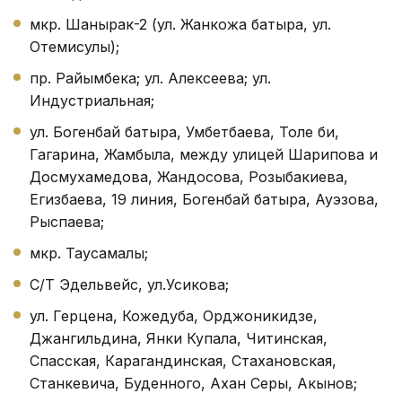
мкр. Шанырак-2 (ул. Жанкожа батыра, ул.
Отемисулы);
пр. Райымбека; ул. Алексеева; ул.
Индустриальная;
ул. Богенбай батыра, Умбетбаева, Толе би,
Гагарина, Жамбыла, между улицей Шарипова и
Досмухамедова, Жандосова, Розыбакиева,
Егизбаева, 19 линия, Богенбай батыра, Ауэзова,
Рыспаева;
мкр. Таусамалы;
С/Т Эдельвейс, ул.Усикова;
ул. Герцена, Кожедуба, Орджоникидзе,
Джангильдина, Янки Купала, Читинская,
Спасская, Карагандинская, Стахановская,
Станкевича, Буденного, Ахан Серы, Акынов;