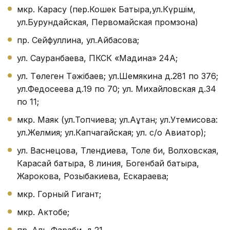
мкр. Карасу (пер.Кошек Батыра,ул.Күршім,
ул.Бурундайская, Первомайская промзона)
пр. Сейфуллина, ул.Айбасова;
ул. Сауранбаева, ПКСК «Мадина» 24А;
ул. Төлеген Тәжібаев; ул.Шемякина д.281 по 376;
ул.Федосеева д.19 по 70; ул. Михайловская д.34
по 11;
мкр. Маяк (ул.Топчиева; ул.Аққұтан; ул.Утемисова:
ул.Желмия; ул.Капчагайская; ул. с/о Авиатор);
ул. Васнецова, Тлендиева, Толе би, Волховская,
Карасай батыра, 8 линия, Богенбай батыра,
Жарокова, Розыбакиева, Ескараева;
мкр. Горный Гигант;
мкр. Актобе;
пр. Аль-Фараби, д.21