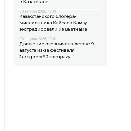
в Казахстане
06 августа 2026, 18:16
Казахстанского блогера-
миллионника Кайсара Камзу
экстрадировали из Вьетнама
06 августа 2026, 18:12
Движение ограничат в Астане 9
августа из-за фестиваля
Jüregımnıñ Jenımpazy