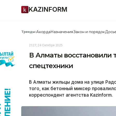
KAZINFORM
Акорда
Назначения
Закон и порядок
Дось
Тренды:
21:27, 24 Октября 2025
В Алматы восстановили 
спецтехники
В Алматы жильцы дома на улице Радо
того, как бетонный миксер провалил
корреспондент агентства Kazinform.