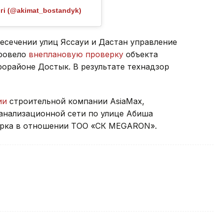
гі (@akimat_bostandyk)
есечении улиц Яссауи и Дастан управление
провело
внеплановую проверку
объекта
орайоне Достык. В результате технадзор
ии
строительной компании AsiaMax,
анализационной сети по улице Абиша
верка в отношении ТОО «СК MEGARON».