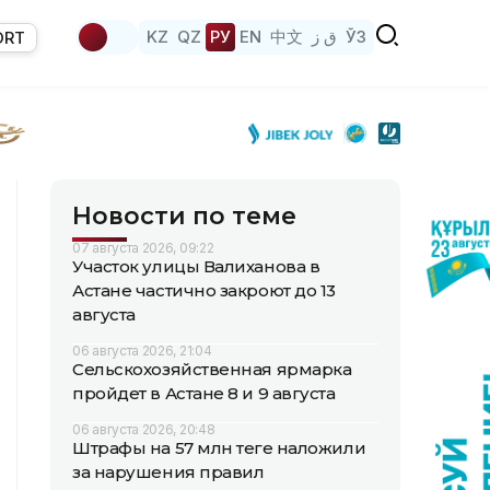
KZ
QZ
РУ
EN
中文
ق ز
ЎЗ
ORT
Новости по теме
07 августа 2026, 09:22
Участок улицы Валиханова в
Астане частично закроют до 13
августа
06 августа 2026, 21:04
Сельскохозяйственная ярмарка
пройдет в Астане 8 и 9 августа
06 августа 2026, 20:48
Штрафы на 57 млн теңге наложили
за нарушения правил