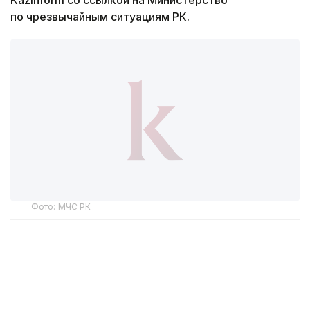
Kazinform со ссылкой на Министерство
по чрезвычайным ситуациям РК.
Фото: МЧС РК
Открытие здания стало очередным этапом
развития казахстанско-китайского
сотрудничества в сфере сейсмической
безопасности. Казахстанская сторона создала