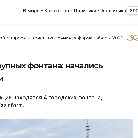
В мире
Казахстан
Политика
Аналитика
SP
е
Спецпроекты
Конституционная реформа
Выборы-2026
упных фонтана: начались
и
кции находятся 4 городских фонтана,
azinform.