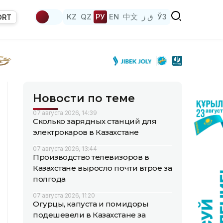
KZ
QZ
РУ
EN
中文
ق ز
ЎЗ
ORT
Новости по теме
07 августа 2026, 14:39
Сколько зарядных станций для
электрокаров в Казахстане
07 августа 2026, 13:44
Производство телевизоров в
Казахстане выросло почти втрое за
полгода
07 августа 2026, 11:20
Огурцы, капуста и помидоры
подешевели в Казахстане за