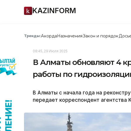
KAZINFORM
Акорда
Назначения
Закон и порядок
Дось
Тренды:
08:45, 29 Июля 2025
В Алматы обновляют 4 кр
работы по гидроизоляци
В Алматы с начала года на реконстру
передает корреспондент агентства K