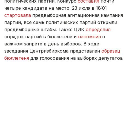
политических партий. Конкурс
составил
почти
четыре кандидата на место. 23 июля в 18:01
стартовала
предвыборная агитационная кампания
партий, все семь политических партий открыли
предвыборные штабы. Также ЦИК
определил
порядок партий в бюллетене и
напомнил
о
важном запрете в день выборов. В ходе
заседания Центризбиркома представлен
образец
бюллетеня
для голосования на выборах депутатов
Курултая.
Где получить открепительное удостоверение
перед выборами в Курултай, читайте
здесь
.
Курултай
Выборы-2026
ЦИК
Область Жетысу
Жанара Мухамедиярова
Автор