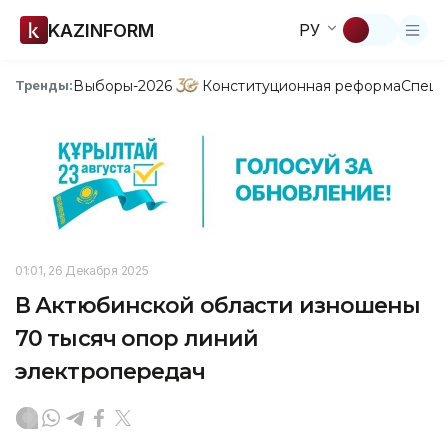
KAZINFORM
РУ
Выборы-2026
Конституционная реформа
Спецп
Тренды:
01:01, 26 Декабря 2025
В Актюбинской области изношены
70 тысяч опор линий
электропередач