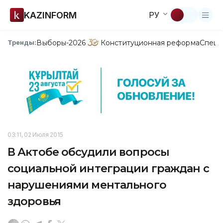
KAZINFORM
РУ
Выборы-2026
Конституционная реформа
Спецп
Тренды:
03:11, 02 Июля 2015
В Актобе обсудили вопросы
социальной интеграции граждан с
нарушениями ментального
здоровья