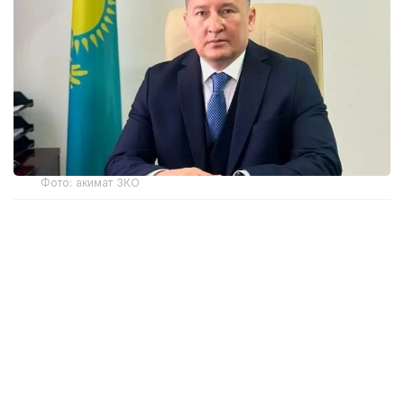
Фото: акимат ЗКО
Ранее распоряжением акима Западно-
Казахстанской области Наримана Торегалиева
от 3 июня 2026 года Мадияр Утешев был
отстранен от исполнения служебных
обязанностей сроком на один месяц.
Как сообщила на брифинге в Региональной службе
коммуникаций исполняющая обязанности
руководителя управления здравоохранения ЗКО