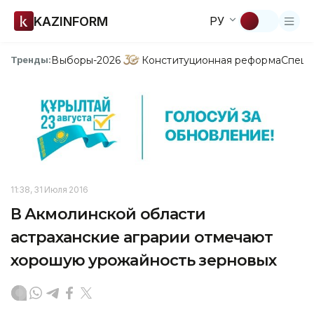
KAZINFORM
РУ
Выборы-2026
Конституционная реформа
Спецп
Тренды:
11:38, 31 Июля 2016
В Акмолинской области
астраханские аграрии отмечают
хорошую урожайность зерновых