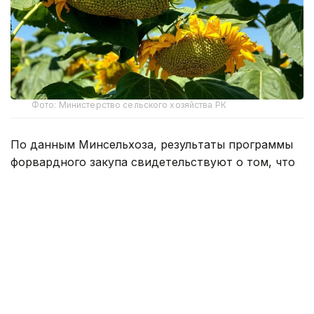
Фото: Министерство сельского хозяйства РК
По данным Минсельхоза, результаты программы
форвардного закупа свидетельствуют о том, что
казахстанские фермеры активнее
диверсифицируют структуру посевов, увеличивая
производство культур с высокой добавленной
стоимостью.
По сравнению с прошлым сельскохозяйственным
сезоном объем финансирования масличных
культур вырос в 2,6 раза — с 36 тыс. до 95 тыс.
тонн.