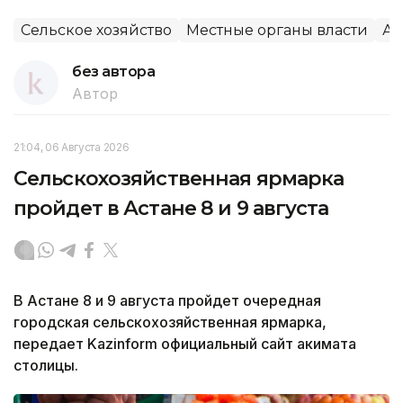
Сельское хозяйство
Местные органы власти
Ак
без автора
Автор
21:04, 06 Августа 2026
Сельскохозяйственная ярмарка
пройдет в Астане 8 и 9 августа
В Астане 8 и 9 августа пройдет очередная
городская сельскохозяйственная ярмарка,
передает Kazinform официальный сайт акимата
столицы.