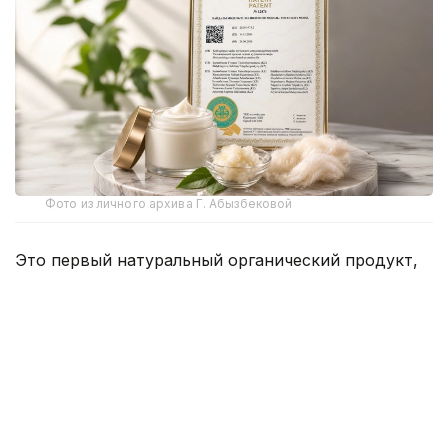
Фото из личного архива Г. Абызбековой
Это первый натуральный органический продукт,
созданный в результате прикладного научного
исследования Научно-образовательного центра
химико-биологических исследований имени
Т. Д. Куанышбаева при университете.
В исследовании приняли участие главный
научный сотрудник центра, кандидат химических
наук Гульмира Абызбекова, старшие научные