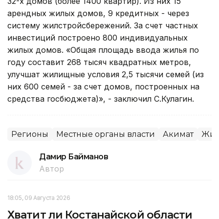
32-х домов (более 1400 квартир). Из них 15
арендных жилых домов, 9 кредитных - через
систему жилстройсбережений. За счет частных
инвестиций построено 800 индивидуальных
жилых домов. «Общая площадь ввода жилья по
году составит 268 тысяч квадратных метров,
улучшат жилищные условия 2,5 тысячи семей (из
них 600 семей - за счет домов, построенных на
средства госбюджета)», - заключил С.Кулагин.
Регионы
Местные органы власти
Акимат
Жил
Дамир Байманов
Автор
18:05, 09 Августа 2026
Хватит ли Костанайской области