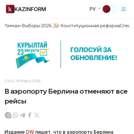
KAZINFORM
РУ
Выборы-2026
Конституционная реформа
Спецп
Тренды:
23:03, 16 Марта 2026
В аэропорту Берлина отменяют все
рейсы
Издание
DW
пишет, что в аэропорту Берлина