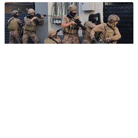
Фото: www.megahaber.com
Министерство внутренних дел Турции сообщило
о проведении масштабной спецоперации против
международной террористической организации
ИГИЛ (
ИГ, ИГИЛ
—
запрещенная в Казахстане
организация — прим. Ред.
) сразу в 30 провинциях
страны. По данным ведомства, сотрудники