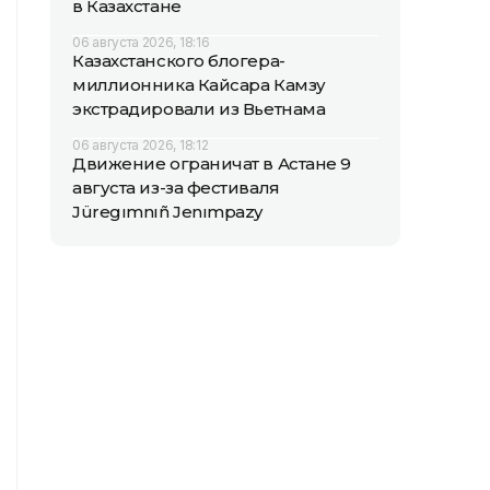
в Казахстане
06 августа 2026, 18:16
Казахстанского блогера-
миллионника Кайсара Камзу
экстрадировали из Вьетнама
06 августа 2026, 18:12
Движение ограничат в Астане 9
августа из-за фестиваля
Jüregımnıñ Jenımpazy