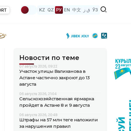
KZ
QZ
РУ
EN
中文
ق ز
ЎЗ
ORT
Новости по теме
07 августа 2026, 09:22
Участок улицы Валиханова в
Астане частично закроют до 13
августа
06 августа 2026, 21:04
Сельскохозяйственная ярмарка
пройдет в Астане 8 и 9 августа
06 августа 2026, 20:48
Штрафы на 57 млн теңге наложили
за нарушения правил