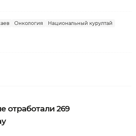
каев
Онкология
Национальный курултай
е отработали 269
ау