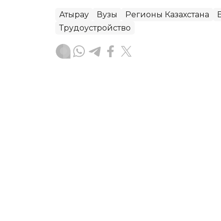
Атырау
Вузы
Регионы Казахстана
Трудоустройство
Данагуль Карбаева
Автор
16:52, 05 Августа 2026
Нехватка финансировани
концертного зала в фор
В Атырау строительство концертного