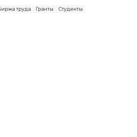
Биржа труда
Гранты
Студенты
я угрожает строительству
ме домбры в Атырау
 зала на 1200 мест подрядная организация