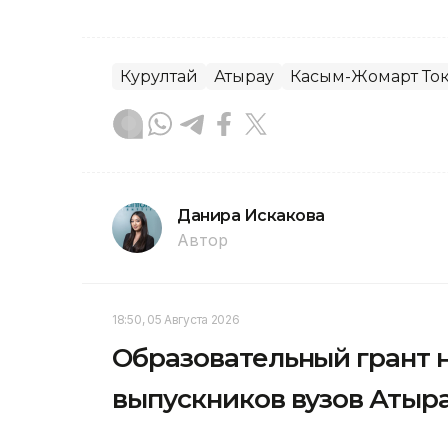
Курултай
Атырау
Касым-Жомарт То
Данира Искакова
Автор
18:50, 05 Августа 2026
Образовательный грант н
выпускников вузов Атыр