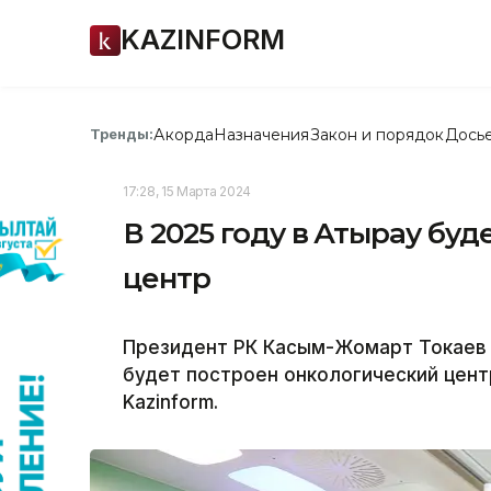
KAZINFORM
Акорда
Назначения
Закон и порядок
Дось
Тренды:
17:28, 15 Марта 2024
В 2025 году в Атырау бу
центр
Президент РК Касым-Жомарт Токаев 
будет построен онкологический цент
Kazinform.