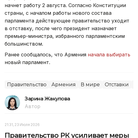
начнет работу 2 августа. Согласно Конституции
страны, с началом работы нового состава
парламента действующее правительство уходит
в отставку, после чего президент назначает
премьер-министра, избранного парламентским
большинством.
Ранее сообщалось, что Армения
начала выбирать
новый парламент.
Правительство
Армения
В мире
Отставки
П
Зарина Жакупова
Автор
21:31, 23 Июля 2026
Правительство РК усиливает меры