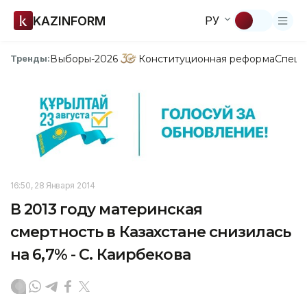
KAZINFORM
РУ
Выборы-2026
Конституционная реформа
Спецп
Тренды:
16:50, 28 Января 2014
В 2013 году материнская
смертность в Казахстане снизилась
на 6,7% - С. Каирбекова