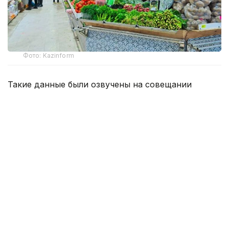
Фото: Kazinform
Такие данные были озвучены на совещании
по вопросам стабилизации цен на социально
значимые продовольственные товары и инфляции
под председательством заместителя Премьер-
министра — министра национальной экономики
Серика Жумангарина.
Как было отмечено на совещании, по итогам июня
годовая инфляция в стране составила 10,3%
против 10,4% месяцем ранее. При этом уровень
инфляции выше среднереспубликанского
сохраняется в 11 регионах. Самые высокие