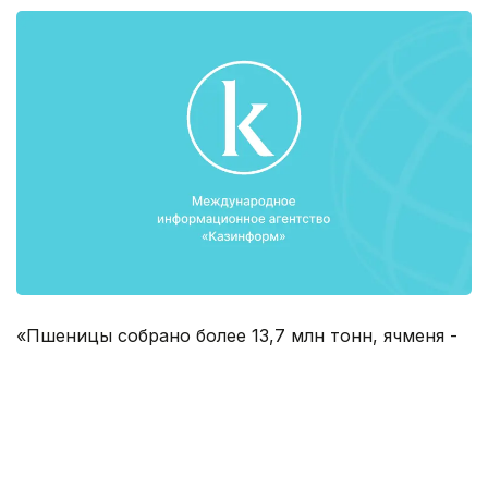
«Пшеницы собрано более 13,7 млн тонн, ячменя -
около 2,7 млн тонн, гречихи - 45,4 тыс. тонн,
кукурузы - 734,1 тыс. тонн, риса - 422,2 тыс. тонн.
При этом валовый сбор пшеницы к уровню
прошлого года возрос на 0,8 млн. тонн,
зернофуражных культур - на 0,7 млн. тонн,