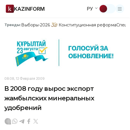
KAZINFORM
РУ
Выборы-2026
Конституционная реформа
Спецп
Тренды:
08:08, 12 Февраля 2009
В 2008 году вырос экспорт
жамбылских минеральных
удобрений