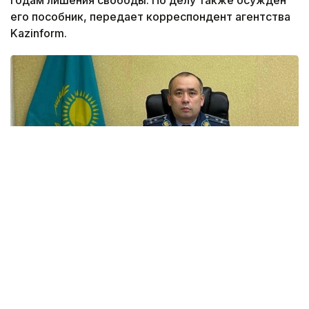
годам лишения свободы. По делу также осужден
его пособник, передает корреспондент агентства
Kazinform.
Фото: facebook.com @Adal.advokat.kensesi
Специализированный межрайонный суд
по уголовным делам Шымкента вынес приговор
бывшему начальнику управления полиции Аль-