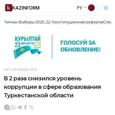
KAZINFORM
РУ
Выборы-2026
Конституционная реформа
Спецп
Тренды:
06:11, 05 Октября 2018
В 2 раза снизился уровень
коррупции в сфере образования
Туркестанской области