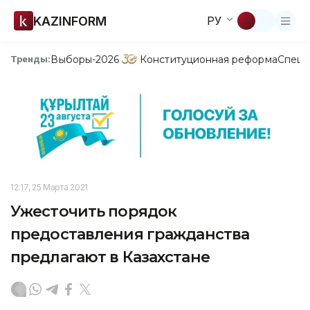
KAZINFORM
РУ
Выборы-2026
Конституционная реформа
Спецп
Тренды:
12:17, 25 Марта 2021
Ужесточить порядок
предоставления гражданства
предлагают в Казахстане