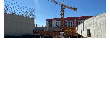
Фото: Kazinform
Как отметил руководитель проекта Амандык
Капаров, финансовый вопрос на сегодняшний
день стоит остро. На строительной площадке
идут работы, и в данный момент на объекте
задействовано 70 человек. Общая стоимость
проекта составляет 68 млрд теңге, в то время
как выделено и освоено около 2,5 млрд теңге.
Если средства не поступят вовремя, возникает