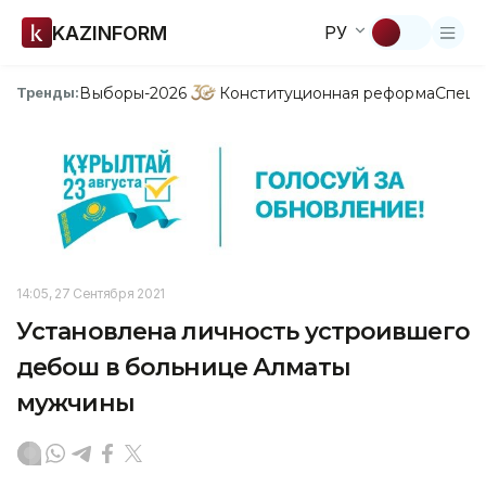
KAZINFORM
РУ
Выборы-2026
Конституционная реформа
Спецп
Тренды:
14:05, 27 Сентября 2021
Установлена личность устроившего
дебош в больнице Алматы
мужчины