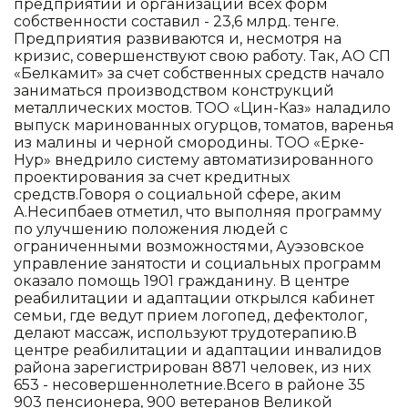
предприятий и организаций всех форм
собственности составил - 23,6 млрд. тенге.
Предприятия развиваются и, несмотря на
кризис, совершенствуют свою работу. Так, АО СП
«Белкамит» за счет собственных средств начало
заниматься производством конструкций
металлических мостов. ТОО «Цин-Каз» наладило
выпуск маринованных огурцов, томатов, варенья
из малины и черной смородины. ТОО «Ерке-
Нур» внедрило систему автоматизированного
проектирования за счет кредитных
средств.Говоря о социальной сфере, аким
А.Несипбаев отметил, что выполняя программу
по улучшению положения людей с
ограниченными возможностями, Ауэзовское
управление занятости и социальных программ
оказало помощь 1901 гражданину. В центре
реабилитации и адаптации открылся кабинет
семьи, где ведут прием логопед, дефектолог,
делают массаж, используют трудотерапию.В
центре реабилитации и адаптации инвалидов
района зарегистрирован 8871 человек, из них
653 - несовершеннолетние.Всего в районе 35
903 пенсионера, 900 ветеранов Великой