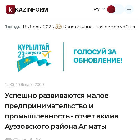
KAZINFORM
РУ
Выборы-2026
Конституционная реформа
Спецп
Тренды:
16:33, 19 Января 2009
Успешно развиваются малое
предпринимательство и
промышленность - отчет акима
Ауэзовского района Алматы