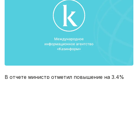
В отчете министр отметил повышение на 3,4%
выпуска валовой продукции сельского хозяйства
(3,3 млрд. тенге). Объем производства продуктов
питания в 2015 году также увеличился на 0,1% и
составил 1074,8 млрд. тенге. Уровень инвестиций
в основной капитал пищевой промышленности
поднялся до 55,9 млрд. тенге, что на 28 % выше
показателей прошлого года.