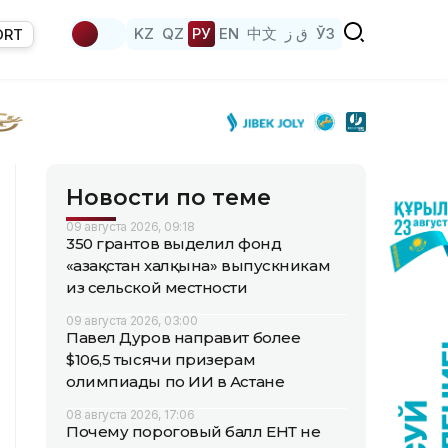
KZ
QZ
РУ
EN
中文
ق ز
ЎЗ
ORT
Новости по теме
09 августа 2026, 09:18
350 грантов выделил фонд
«Қазақстан халқына» выпускникам
из сельской местности
09 августа 2026, 03:00
Павел Дуров направит более
$106,5 тысячи призерам
олимпиады по ИИ в Астане
08 августа 2026, 17:06
Почему пороговый балл ЕНТ не