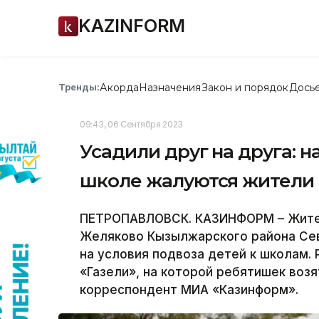
KAZINFORM
Акорда
Назначения
Закон и порядок
Дось
Тренды:
09:43, 06 Сентября 2023
Усадили друг на друга: н
школе жалуются жители
ПЕТРОПАВЛОВСК. КАЗИНФОРМ – Жител
Желяково Кызылжарского района Се
на условия подвоза детей к школам.
«Газели», на которой ребятишек возя
корреспондент МИА «Казинформ».