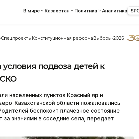
В мире
Казахстан
Политика
Аналитика
SP
е
Спецпроекты
Конституционная реформа
Выборы-2026
а условия подвоза детей к
 СКО
и населенных пунктов Красный яр и
веро-Казахстанской области пожаловались
 Родителей беспокоит плачевное состояние
т за знаниями в соседние села, передает