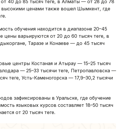
от 40 до 85 тысяч теңге, в Алматы — от 28 до 78
лее высокими ценами также вошел Шымкент, где
ге.
ость обучения находится в диапазоне 20–45
не цены варьируются от 20 до 60 тысяч теңге, в
алдыкоргане, Таразе и Конаеве — до 45 тысяч
овые центры Костаная и Атырау — 15–25 тысяч
авлодара — 25–33 тысячи теңге, Петропавловска —
сяч теңге, Усть-Каменогорска — 17,9–30,2 тысячи
одов зафиксированы в Уральске, где обучение
оимость языковых курсов составляет 18–50 тысяч
ается от 20 тысяч теңге.