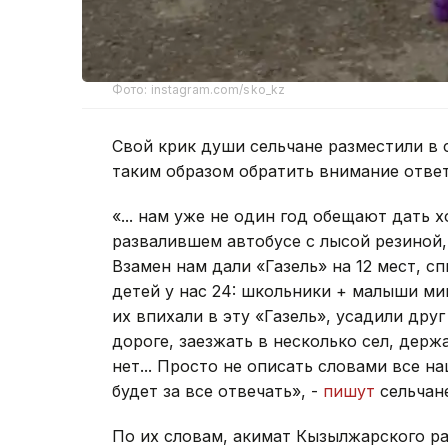
Фото: instagram.com/sko_kz
Свой крик души сельчане разместили в 
таким образом обратить внимание отве
«... нам уже не один год обещают дать 
развалившем автобусе с лысой резиной,
Взамен нам дали «Газель» на 12 мест, с
детей у нас 24: школьники + малыши ми
их впихали в эту «Газель», усадили друг
дороге, заезжать в несколько сел, дер
нет... Просто не описать словами все на
будет за все отвечать», -
пишут
сельчане
По их словам, акимат Кызылжарского ра