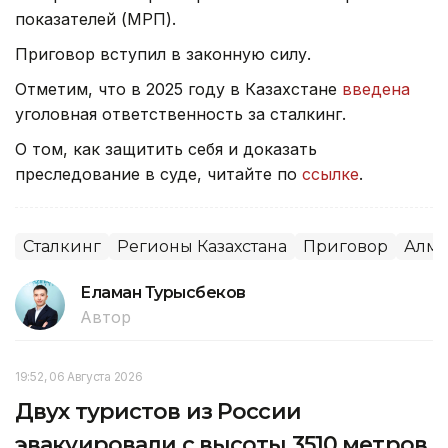
показателей (МРП).
Приговор вступил в законную силу.
Отметим, что в 2025 году в Казахстане
введена
уголовная ответственность за сталкинг.
О том, как защитить себя и доказать
преследование в суде, читайте по
ссылке
.
Сталкинг
Регионы Казахстана
Приговор
Алма
Еламан Турысбеков
Автор
19:52, 06 Августа 2026
Двух туристов из России
эвакуировали с высоты 3510 метров