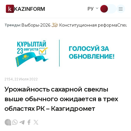
KAZINFORM
РУ
Выборы-2026
Конституционная реформа
Спецп
Тренды:
21:54, 22 Июля 2022
Урожайность сахарной свеклы
выше обычного ожидается в трех
областях РК – Казгидромет