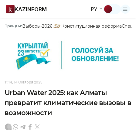
KAZINFORM
РУ
Выборы-2026
Конституционная реформа
Спецп
Тренды:
11:14, 14 Октября 2025
Urban Water 2025: как Алматы
превратит климатические вызовы в
возможности