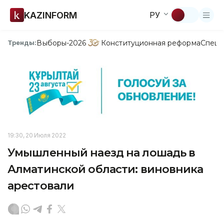
KAZINFORM
РУ
Выборы-2026
Конституционная реформа
Спецп
Тренды:
19:30, 20 Июля 2022
Умышленный наезд на лошадь в
Алматинской области: виновника
арестовали