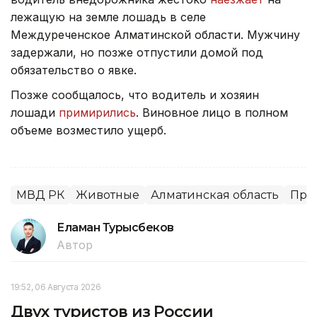
лежащую на земле лошадь в селе
Междуреченское Алматинской области. Мужчину
задержали, но позже отпустили домой под
обязательство о явке.
Позже сообщалось, что водитель и хозяин
лошади
примирились
. Виновное лицо в полном
объеме возместило ущерб.
МВД РК
Животные
Алматинская область
Пра
Еламан Турысбеков
Автор
19:52, 06 Августа 2026
Двух туристов из России