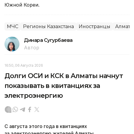
Южной Кореи.
МЧС
Регионы Казахстана
Иностранцы
Алмати
Динара Сугурбаева
Автор
16:50, 06 Августа 2026
Долги ОСИ и КСК в Алматы начнут
показывать в квитанциях за
электроэнергию
С августа этого года в квитанциях
за электроэнергию жителей Алматы